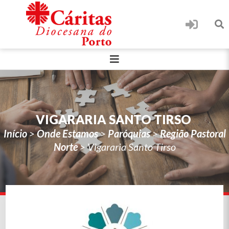
VIGARARIA SANTO TIRSO
Início
>
Onde Estamos
>
Paróquias
>
Região Pastoral
Norte
>
Vigararia Santo Tirso